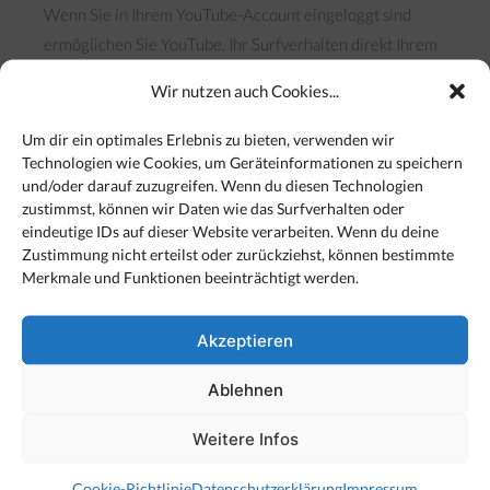
Wenn Sie in Ihrem YouTube-Account eingeloggt sind
ermöglichen Sie YouTube, Ihr Surfverhalten direkt Ihrem
persönlichen Profil zuzuordnen. Dies können Sie
Wir nutzen auch Cookies...
verhindern, indem Sie sich aus Ihrem YouTube-Account
ausloggen.
Um dir ein optimales Erlebnis zu bieten, verwenden wir
Weitere Informationen zum Umgang von Nutzerdaten
Technologien wie Cookies, um Geräteinformationen zu speichern
und/oder darauf zuzugreifen. Wenn du diesen Technologien
finden Sie in der Datenschutzerklärung von YouTube
zustimmst, können wir Daten wie das Surfverhalten oder
unterhttps://www.google.de/intl/de/policies/privacy
eindeutige IDs auf dieser Website verarbeiten. Wenn du deine
Zustimmung nicht erteilst oder zurückziehst, können bestimmte
Datenschutzerklärung für die Nutzung von Google
Merkmale und Funktionen beeinträchtigt werden.
Maps
Akzeptieren
Wir verwenden Google Maps zur Darstellung von Karten.
Die Einbindung setzt voraus, dass Google die IP-Adresse
Ablehnen
der Nutzer wahrnehmen kann. Die IP-Adresse ist
erforderlich, um die Inhalte an den Browser des Nutzers
Weitere Infos
senden zu können. Wir weisen darauf hin, dass Google
Cookie-Richtlinie
Datenschutzerklärung
Impressum