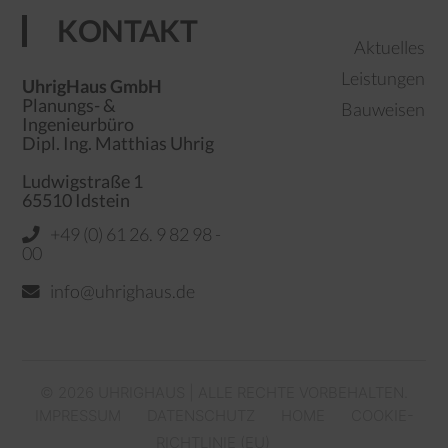
KONTAKT
Aktuelles
Leistungen
UhrigHaus GmbH
Planungs- &
Bauweisen
Ingenieurbüro
Dipl. Ing. Matthias Uhrig
Ludwigstraße 1
65510 Idstein
+49 (0) 61 26. 9 82 98 -
00
info@uhrighaus.de
© 2026 UHRIGHAUS | ALLE RECHTE VORBEHALTEN.
IMPRESSUM
DATENSCHUTZ
HOME
COOKIE-
RICHTLINIE (EU)