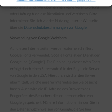
eigene Datenschutz-Richtlinien hat, die von unseren
unabhängig sind. Wir übernehmen keine Verantwortung
oder Haftung für diese Richtlinien und Verfahren. Bitte
informieren Sie sich vor der Nutzung unserer Webseite
über die
Datenschutzbestimmungen von Google
.
Verwendung von Google Webfonts
Auf diesen Internetseiten werden externe Schriften,
Google Fonts verwendet. Google Fonts ist ein Dienst der
Google Inc. („Google“). Die Einbindung dieser Web Fonts
erfolgt durch einen Serveraufruf, in der Regel ein Server
von Google in den USA. Hierdurch wird an den Server
übermittelt, welche unserer Internetseiten Sie besucht
haben. Auch wird die IP-Adresse des Browsers des
Endgerätes des Besuchers dieser Internetseiten von
Google gespeichert. Nähere Informationen finden Sie in
den Datenschutzhinweisen von Google, die Sie hier