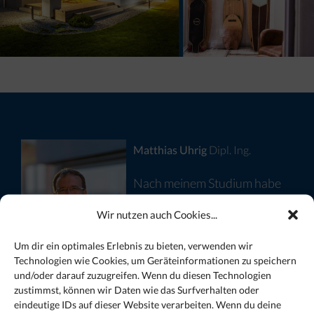
Matthias Uhrig
Dipl. Ing.
Nach meinem Studium habe
ich jahrelange mit vielen
Wir nutzen auch Cookies...
namenhaften Baufirmen
Um dir ein optimales Erlebnis zu bieten, verwenden wir
zusammengearbeitet und
Technologien wie Cookies, um Geräteinformationen zu speichern
weiß worauf es bei einem Bauvorhaben ankommt.
und/oder darauf zuzugreifen. Wenn du diesen Technologien
zustimmst, können wir Daten wie das Surfverhalten oder
Ich kenne als vierfacher Vater die Wünsche und
eindeutige IDs auf dieser Website verarbeiten. Wenn du deine