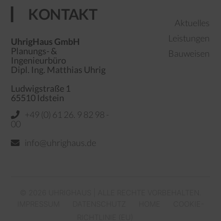
KONTAKT
Aktuelles
Leistungen
UhrigHaus GmbH
Planungs- &
Bauweisen
Ingenieurbüro
Dipl. Ing. Matthias Uhrig
Ludwigstraße 1
65510 Idstein
+49 (0) 61 26. 9 82 98 -
00
info@uhrighaus.de
© 2026 UHRIGHAUS | ALLE RECHTE VORBEHALTEN.
IMPRESSUM
DATENSCHUTZ
HOME
COOKIE-
RICHTLINIE (EU)